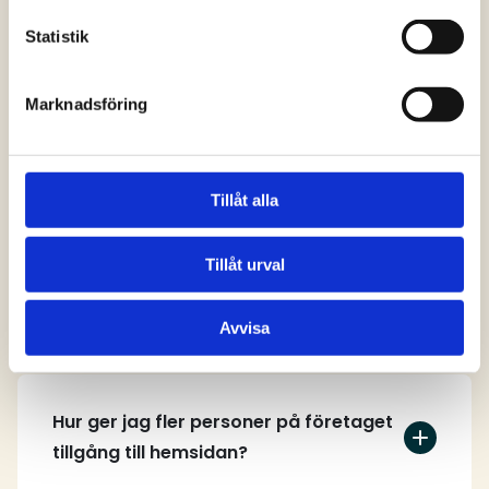
svar
Statistik
Marknadsföring
Vem kan skapa ett användarkonto på
hemsidan?
Tillåt alla
Tillåt urval
Hur skapar jag ett användarkonto?
Avvisa
Hur ger jag fler personer på företaget
tillgång till hemsidan?