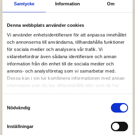
Samtycke
Information
Om
Logga in och ta del av allt som vår hemsida
har att erbjuda. Saknar du dina uppgifter?
Klicka på Logga in och sedan “Glömt
Denna webbplats använder cookies
lösenord” alternativt kontakta oss så hjälper
vi dig!
Vi använder enhetsidentifierare för att anpassa innehållet
och annonserna till användarna, tillhandahålla funktioner
för sociala medier och analysera vår trafik. Vi
Logga in
vidarebefordrar även sådana identifierare och annan
information från din enhet till de sociala medier och
annons- och analysföretag som vi samarbetar med.
Dessa kan i sin tur kombinera informationen med annan
information som du har tillhandahållit eller som de har
samlat in när du har använt deras tjänster.
Samtyckesval
Nödvändig
Inställningar
Vanliga frågor och