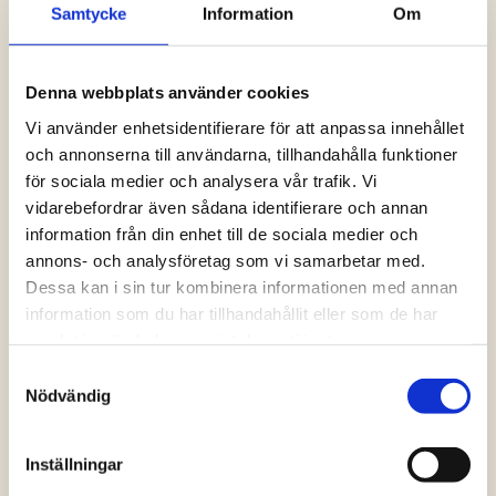
Samtycke
Information
Om
Logga in och ta del av allt som vår hemsida
har att erbjuda. Saknar du dina uppgifter?
Klicka på Logga in och sedan “Glömt
Denna webbplats använder cookies
lösenord” alternativt kontakta oss så hjälper
vi dig!
Vi använder enhetsidentifierare för att anpassa innehållet
och annonserna till användarna, tillhandahålla funktioner
för sociala medier och analysera vår trafik. Vi
Logga in
vidarebefordrar även sådana identifierare och annan
information från din enhet till de sociala medier och
annons- och analysföretag som vi samarbetar med.
Dessa kan i sin tur kombinera informationen med annan
information som du har tillhandahållit eller som de har
samlat in när du har använt deras tjänster.
Samtyckesval
Nödvändig
Inställningar
Vanliga frågor och