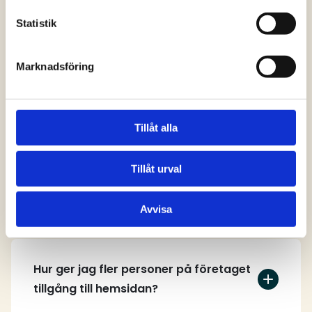
svar
Statistik
Marknadsföring
Vem kan skapa ett användarkonto på
hemsidan?
Tillåt alla
Tillåt urval
Hur skapar jag ett användarkonto?
Avvisa
Hur ger jag fler personer på företaget
tillgång till hemsidan?