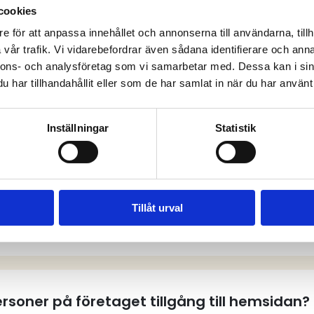
cookies
e för att anpassa innehållet och annonserna till användarna, tillh
vår trafik. Vi vidarebefordrar även sådana identifierare och anna
anliga frågor och sv
nnons- och analysföretag som vi samarbetar med. Dessa kan i sin
har tillhandahållit eller som de har samlat in när du har använt 
Inställningar
Statistik
tt användarkonto på hemsidan?
Tillåt urval
tt användarkonto?
personer på företaget tillgång till hemsidan?