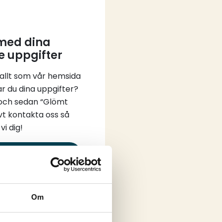
 med dina
e uppgifter
 allt som vår hemsida
ar du dina uppgifter?
 och sedan “Glömt
vt kontakta oss så
vi dig!
in
Om