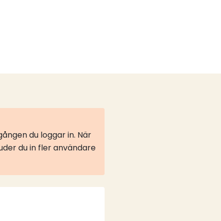
ången du loggar in. När
juder du in fler användare