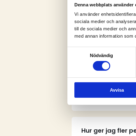
Denna webbplats använder 
Vi använder enhetsidentifierar
sociala medier och analysera 
V
till de sociala medier och a
med annan information som du 
Samtyckesval
Nödvändig
Vem kan skapa e
Avvisa
Hur skapar jag e
Hur ger jag fler 