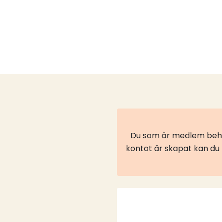
Du som är medlem behöv
kontot är skapat kan du l