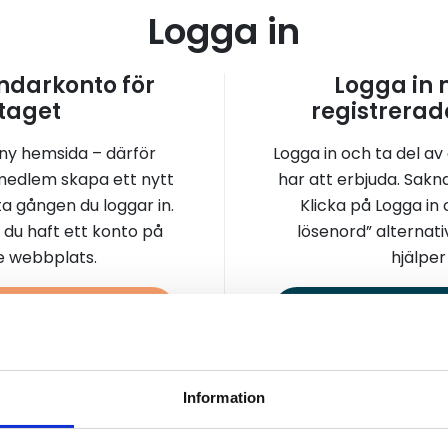
Logga in
darkonto för
Logga in
taget
registrerad
 ny hemsida – därför
Logga in och ta del av
medlem skapa ett nytt
har att erbjuda. Sakn
a gången du loggar in.
Klicka på Logga in
 du haft ett konto på
lösenord” alternati
re webbplats.
hjälper 
a konto
Logga 
Information