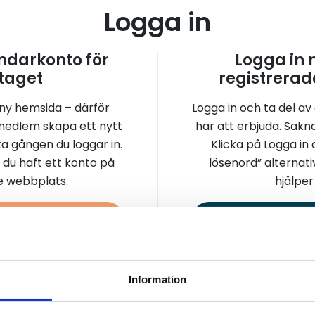
Logga in
darkonto för
Logga in
taget
registrerad
 ny hemsida – därför
Logga in och ta del av
medlem skapa ett nytt
har att erbjuda. Sakn
a gången du loggar in.
Klicka på Logga in
 du haft ett konto på
lösenord” alternati
re webbplats.
hjälper 
a konto
Logga 
Information