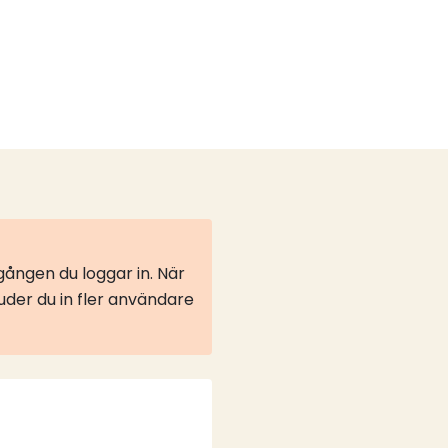
ången du loggar in. När
juder du in fler användare