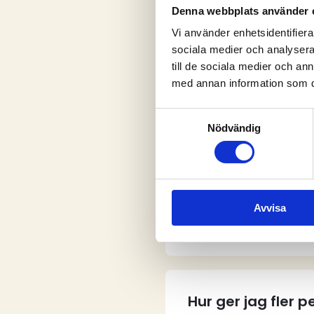
Denna webbplats använder 
Vi använder enhetsidentifierar
sociala medier och analysera 
V
till de sociala medier och a
med annan information som du 
Samtyckesval
Nödvändig
Vem kan skapa e
Avvisa
Hur skapar jag e
Hur ger jag fler 