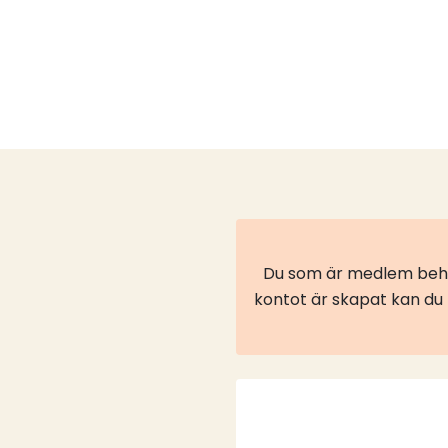
Du som är medlem behöv
kontot är skapat kan du l