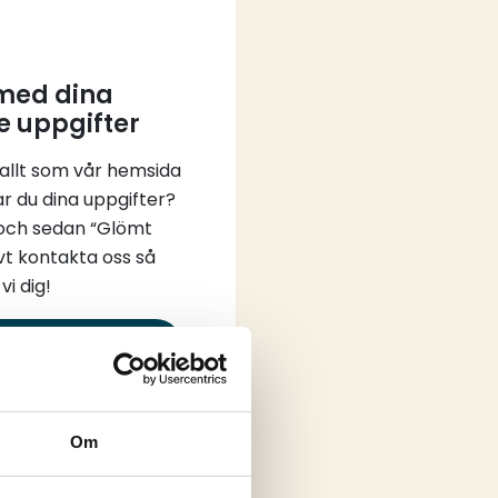
 med dina
e uppgifter
 allt som vår hemsida
ar du dina uppgifter?
 och sedan “Glömt
vt kontakta oss så
vi dig!
in
Om