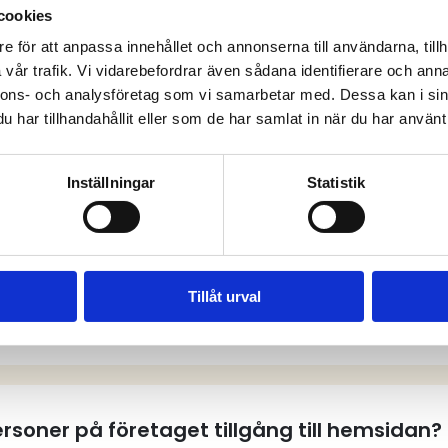
cookies
e för att anpassa innehållet och annonserna till användarna, tillh
vår trafik. Vi vidarebefordrar även sådana identifierare och anna
anliga frågor och sv
nnons- och analysföretag som vi samarbetar med. Dessa kan i sin
har tillhandahållit eller som de har samlat in när du har använt 
Inställningar
Statistik
tt användarkonto på hemsidan?
Tillåt urval
tt användarkonto?
personer på företaget tillgång till hemsidan?