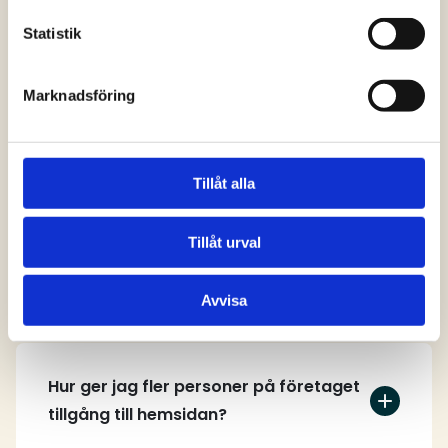
svar
Statistik
Marknadsföring
Vem kan skapa ett användarkonto på
hemsidan?
Tillåt alla
Tillåt urval
Hur skapar jag ett användarkonto?
Avvisa
Hur ger jag fler personer på företaget
tillgång till hemsidan?