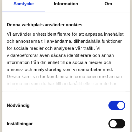
Samtycke
Information
Om
Logga in och ta del av allt som vår hemsida
har att erbjuda. Saknar du dina uppgifter?
Klicka på Logga in och sedan “Glömt
Denna webbplats använder cookies
lösenord” alternativt kontakta oss så hjälper
vi dig!
Vi använder enhetsidentifierare för att anpassa innehållet
och annonserna till användarna, tillhandahålla funktioner
för sociala medier och analysera vår trafik. Vi
Logga in
vidarebefordrar även sådana identifierare och annan
information från din enhet till de sociala medier och
annons- och analysföretag som vi samarbetar med.
Dessa kan i sin tur kombinera informationen med annan
information som du har tillhandahållit eller som de har
samlat in när du har använt deras tjänster.
Samtyckesval
Nödvändig
Inställningar
Vanliga frågor och