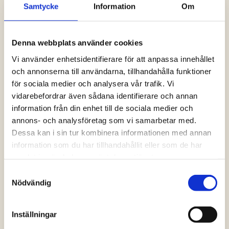
Samtycke
Information
Om
Logga in och ta del av allt som vår hemsida
har att erbjuda. Saknar du dina uppgifter?
Klicka på Logga in och sedan “Glömt
Denna webbplats använder cookies
lösenord” alternativt kontakta oss så hjälper
vi dig!
Vi använder enhetsidentifierare för att anpassa innehållet
och annonserna till användarna, tillhandahålla funktioner
för sociala medier och analysera vår trafik. Vi
Logga in
vidarebefordrar även sådana identifierare och annan
information från din enhet till de sociala medier och
annons- och analysföretag som vi samarbetar med.
Dessa kan i sin tur kombinera informationen med annan
information som du har tillhandahållit eller som de har
samlat in när du har använt deras tjänster.
Samtyckesval
Nödvändig
Inställningar
Vanliga frågor och