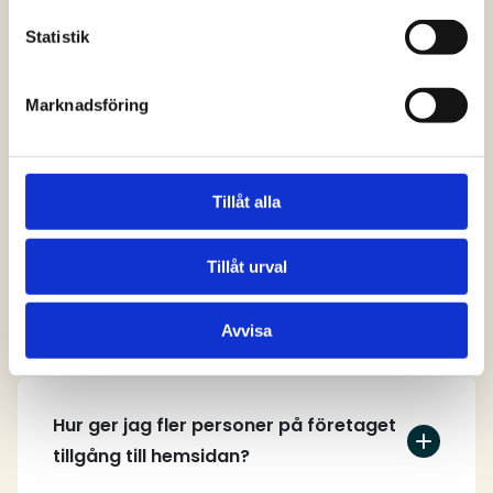
svar
Statistik
Marknadsföring
Vem kan skapa ett användarkonto på
hemsidan?
Tillåt alla
Tillåt urval
Hur skapar jag ett användarkonto?
Avvisa
Hur ger jag fler personer på företaget
tillgång till hemsidan?