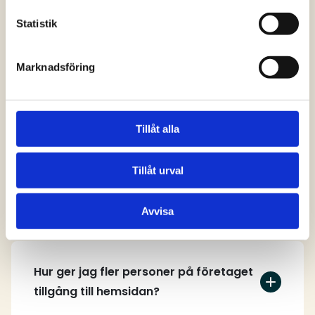
svar
Statistik
Marknadsföring
Vem kan skapa ett användarkonto på
hemsidan?
Tillåt alla
Tillåt urval
Hur skapar jag ett användarkonto?
Avvisa
Hur ger jag fler personer på företaget
tillgång till hemsidan?