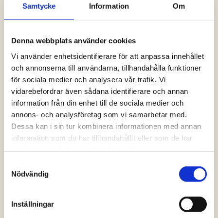
Samtycke
Information
Om
Logga in och ta del av allt som vår hemsida
har att erbjuda. Saknar du dina uppgifter?
Klicka på Logga in och sedan “Glömt
Denna webbplats använder cookies
lösenord” alternativt kontakta oss så hjälper
vi dig!
Vi använder enhetsidentifierare för att anpassa innehållet
och annonserna till användarna, tillhandahålla funktioner
för sociala medier och analysera vår trafik. Vi
Logga in
vidarebefordrar även sådana identifierare och annan
information från din enhet till de sociala medier och
annons- och analysföretag som vi samarbetar med.
Dessa kan i sin tur kombinera informationen med annan
information som du har tillhandahållit eller som de har
samlat in när du har använt deras tjänster.
Samtyckesval
Nödvändig
Inställningar
Vanliga frågor och