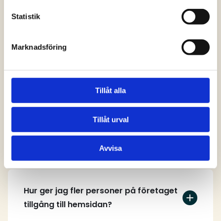
svar
Statistik
Marknadsföring
Vem kan skapa ett användarkonto på
hemsidan?
Tillåt alla
Tillåt urval
Hur skapar jag ett användarkonto?
Avvisa
Hur ger jag fler personer på företaget
tillgång till hemsidan?