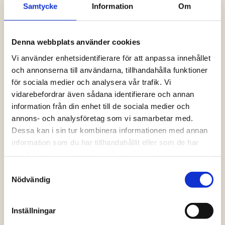
Samtycke
Information
Om
Logga in och ta del av allt som vår hemsida
har att erbjuda. Saknar du dina uppgifter?
Klicka på Logga in och sedan “Glömt
Denna webbplats använder cookies
lösenord” alternativt kontakta oss så hjälper
vi dig!
Vi använder enhetsidentifierare för att anpassa innehållet
och annonserna till användarna, tillhandahålla funktioner
för sociala medier och analysera vår trafik. Vi
Logga in
vidarebefordrar även sådana identifierare och annan
information från din enhet till de sociala medier och
annons- och analysföretag som vi samarbetar med.
Dessa kan i sin tur kombinera informationen med annan
information som du har tillhandahållit eller som de har
samlat in när du har använt deras tjänster.
Samtyckesval
Nödvändig
Inställningar
Vanliga frågor och