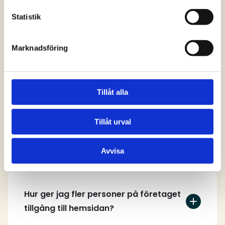
svar
Statistik
Marknadsföring
Vem kan skapa ett användarkonto på
hemsidan?
Tillåt alla
Tillåt urval
Hur skapar jag ett användarkonto?
Avvisa
Hur ger jag fler personer på företaget
tillgång till hemsidan?