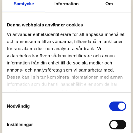
Samtycke
Information
Om
Logga in och ta del av allt som vår hemsida
har att erbjuda. Saknar du dina uppgifter?
Klicka på Logga in och sedan “Glömt
Denna webbplats använder cookies
lösenord” alternativt kontakta oss så hjälper
vi dig!
Vi använder enhetsidentifierare för att anpassa innehållet
och annonserna till användarna, tillhandahålla funktioner
för sociala medier och analysera vår trafik. Vi
Logga in
vidarebefordrar även sådana identifierare och annan
information från din enhet till de sociala medier och
annons- och analysföretag som vi samarbetar med.
Dessa kan i sin tur kombinera informationen med annan
information som du har tillhandahållit eller som de har
samlat in när du har använt deras tjänster.
Samtyckesval
Nödvändig
Inställningar
Vanliga frågor och