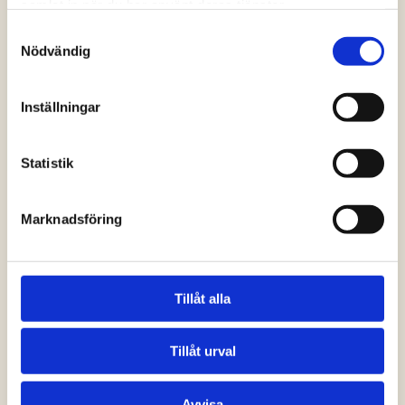
samlat in när du har använt deras tjänster.
Samtyckesval
Nödvändig
Spara lösenord
Inställningar
Statistik
Marknadsföring
Tillåt alla
Tillåt urval
Avvisa