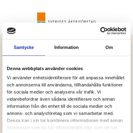
Samtycke
Information
Om
Ändra lösenord
Denna webbplats använder cookies
Vi använder enhetsidentifierare för att anpassa innehållet
Vänligen ange ett nytt lösenord
och annonserna till användarna, tillhandahålla funktioner
för att byta ut det tidigare.
för sociala medier och analysera vår trafik. Vi
vidarebefordrar även sådana identifierare och annan
Minst 10 tecken, med versal, gemen, siffra och
information från din enhet till de sociala medier och
specialtecken ($@!%*?&).
annons- och analysföretag som vi samarbetar med.
Dessa kan i sin tur kombinera informationen med annan
Nytt lösenord
information som du har tillhandahållit eller som de har